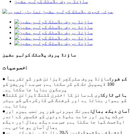
ساؤنڈ پروف پلاسٹک کولہو مشین
ساؤنڈ پروف پلاسٹک کولہو مشین
خصوصیات:
● کم شور:
ساؤنڈ پروف سٹرکچر ڈیزائن شور کو تقریباً
100 ڈیسیبل تک کم کر سکتا ہے، جس سے آپریشن کو
پرسکون بنایا جا سکتا ہے۔
ہائی ٹارک:
وی کے سائز کا اخترن کٹنگ ڈیزائن کٹنگ
●
کو ہموار بناتا ہے اور کرشنگ کی کارکردگی کو بہتر
بناتا ہے۔
آسان دیکھ بھال:
بیرنگ بیرونی طور پر نصب ہیں، اور
●
حرکت پذیر اور جامد بلیڈ دونوں کو فکسچر کے اندر
ایڈجسٹ کیا جا سکتا ہے، جس سے دیکھ بھال اور دیکھ
بھال آسان ہو جاتی ہے۔
انتہائی پائیدار:
عمر 5-20 سال تک پہنچ سکتی ہے،
●