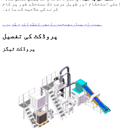
اعلی استحکام اور طویل عرصے تک مستحکم طور پر کام
کرنے کی صلاحیت کے ساتھ۔
ہمیں ای میل بھیجیں۔
ابھی انکوائری کریں۔
پروڈکٹ کی تفصیل
پروڈکٹ ٹیگز