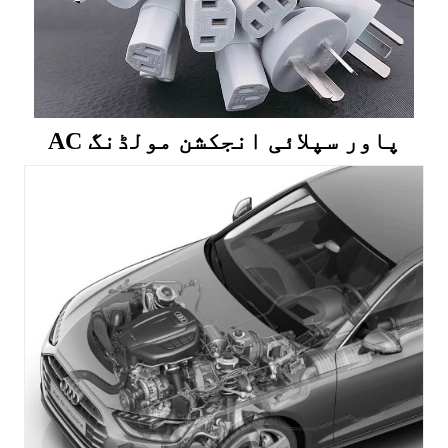
AC پاور سپلائی انجکشن مولڈنگ