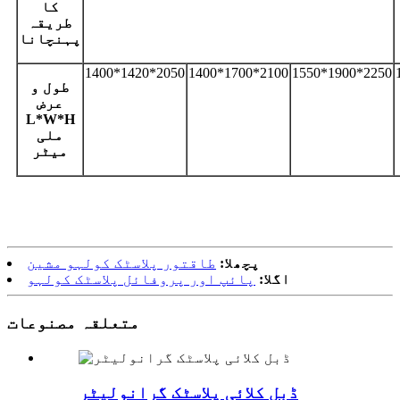
کا
طریقہ
پہنچانا
1400*1420*2050
1400*1700*2100
1550*1900*2250
طول و
عرض
L*W*H
ملی
میٹر
پچھلا:
طاقتور پلاسٹک کولہو مشین
اگلا:
پائپ اور پروفائل پلاسٹک کولہو
متعلقہ مصنوعات
ڈبل کلائی پلاسٹک گرانولیٹر