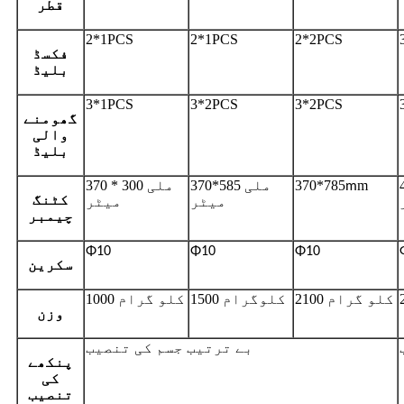
قطر
2*1PCS
2*1PCS
2*2PCS
فکسڈ
بلیڈ
3*1PCS
3*2PCS
3*2PCS
گھومنے
والی
بلیڈ
m
370*785
370*585 ملی
370 * 300 ملی
m
کٹنگ
میٹر
میٹر
چیمبر
Φ10
Φ10
Φ10
سکرین
2100 کلو گرام
1500 کلوگرام
1000 کلو گرام
وزن
بے ترتیب جسم کی تنصیب
پنکھے
کی
تنصیب