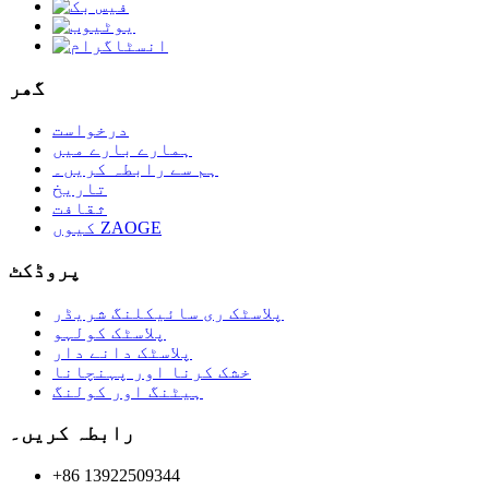
گھر
درخواست
ہمارے بارے میں
ہم سے رابطہ کریں۔
تاریخ
ثقافت
کیوں ZAOGE
پروڈکٹ
پلاسٹک ری سائیکلنگ شریڈر
پلاسٹک کولہو
پلاسٹک دانے دار
خشک کرنا اور پہنچانا
ہیٹنگ اور کولنگ
رابطہ کریں۔
+86 13922509344