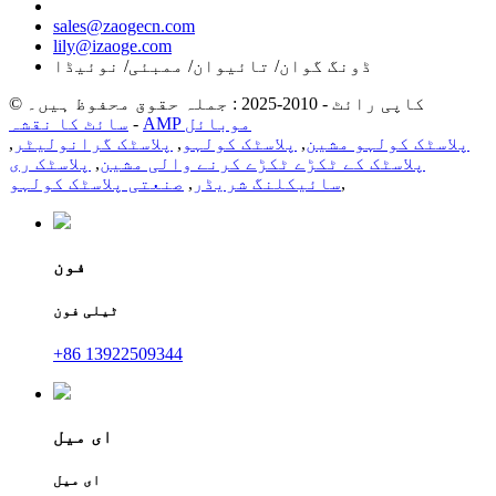
sales@zaogecn.com
lily@izaoge.com
ڈونگ گوان/ تائیوان/ ممبئی/ نوئیڈا
© کاپی رائٹ - 2010-2025 : جملہ حقوق محفوظ ہیں۔
AMP موبائل
-
سائٹ کا نقشہ
پلاسٹک کولہو مشین
,
پلاسٹک کولہو
,
پلاسٹک گرانولیٹر
,
پلاسٹک کے ٹکڑے ٹکڑے کرنے والی مشین
,
پلاسٹک ری
,
سائیکلنگ شریڈر
,
صنعتی پلاسٹک کولہو
فون
ٹیلی فون
+86 13922509344
ای میل
ای میل