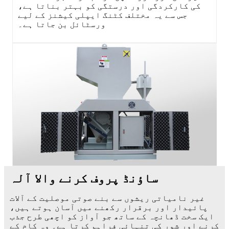
کی کارکردگی اور درستگی کو بہتر بناتا ہے،
جس سے یہ مختلف کٹنگ ایپلی کیشنز کے لیے
ورسٹائل بن جاتا ہے۔
ساؤنڈ پروف کرنے والا آلہ
غیر نامیاتی ریشوں سے بنے صوتی موصلیت کے آلات
پائیدار اور برقرار رکھنے میں آسان ہوتے ہیں،
ایک سخت ڈھانچہ کے ساتھ جو آواز کو اچھی طرح جذب
کرنے اور شور کی تنہائی فراہم کرتا ہے۔ وہ کام کے