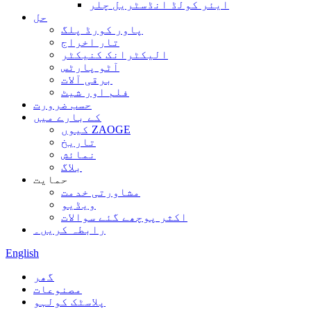
ایئر کولڈ انڈسٹریل چلر
حل
پاور کورڈ پلگ
تار اخراج
الیکٹرانک کنیکٹر
آٹو پارٹس
برقی آلات
فلم اور شیٹ
حسب ضرورت
کے بارے میں
کیوں ZAOGE
تاریخ
نمائش
بلاگ
حمایت
مشاورتی خدمت
ویڈیو
اکثر پوچھے گئے سوالات
رابطہ کریں۔
English
گھر
مصنوعات
پلاسٹک کولہو