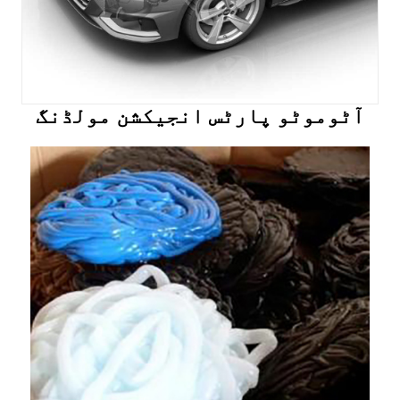
آٹوموٹو پارٹس انجیکشن مولڈنگ