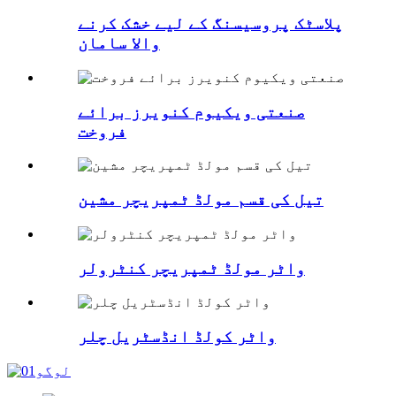
پلاسٹک پروسیسنگ کے لیے خشک کرنے
والا سامان
صنعتی ویکیوم کنویرز برائے
فروخت
تیل کی قسم مولڈ ٹمپریچر مشین
واٹر مولڈ ٹمپریچر کنٹرولر
واٹر کولڈ انڈسٹریل چلر