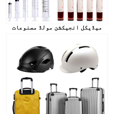
میڈیکل انجیکشن مولڈ مصنوعات