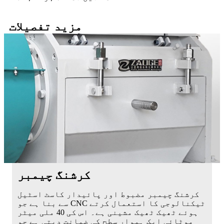
مزید تفصیلات
کرشنگ چیمبر
کرشنگ چیمبر مضبوط اور پائیدار کاسٹ اسٹیل
سے بنا ہے جو CNC ٹیکنالوجی کا استعمال کرتے
ہوئے ٹھیک ٹھیک مشینی ہے۔ اس کی 40 ملی میٹر
موٹائی ایک ہموار سطح کی ضمانت دیتی ہے جو