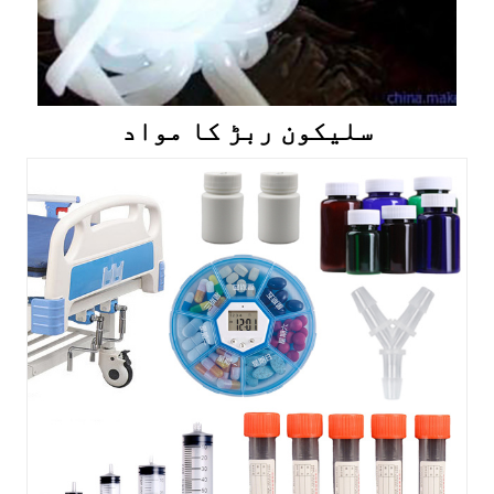
سلیکون ربڑ کا مواد