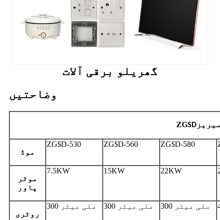
گھریلو برقی آلات
وضاحتیں
یریز
ZG
SD
ZG
D-530
ZG
D-560
ZG
D-580
S
S
S
موڈ
7.5KW
15KW
22KW
موٹر
پاور
300 ملی میٹر
300 ملی میٹر
300 ملی میٹر
روٹری