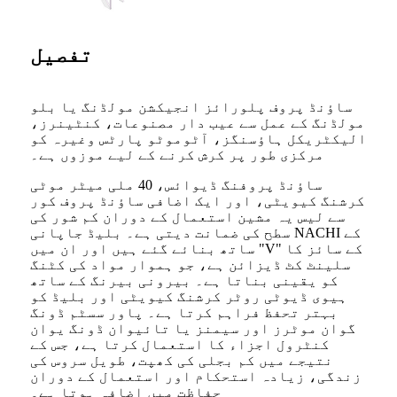
تفصیل
ساؤنڈ پروف پلورائز انجیکشن مولڈنگ یا بلو
مولڈنگ کے عمل سے عیب دار مصنوعات، کنٹینرز،
الیکٹریکل ہاؤسنگز، آٹوموٹو پارٹس وغیرہ کو
مرکزی طور پر کرش کرنے کے لیے موزوں ہے۔
ساؤنڈ پروفنگ ڈیوائس، 40 ملی میٹر موٹی
کرشنگ کیویٹی، اور ایک اضافی ساؤنڈ پروف کور
سے لیس یہ مشین استعمال کے دوران کم شور کی
سطح کی ضمانت دیتی ہے۔ بلیڈ جاپانی NACHI کے
ساتھ بنائے گئے ہیں اور ان میں "V" کے سائز کا
سلینٹ کٹ ڈیزائن ہے، جو ہموار مواد کی کٹنگ
کو یقینی بناتا ہے۔ بیرونی بیرنگ کے ساتھ
ہیوی ڈیوٹی روٹر کرشنگ کیویٹی اور بلیڈ کو
بہتر تحفظ فراہم کرتا ہے۔ پاور سسٹم ڈونگ
گوان موٹرز اور سیمنز یا تائیوان ڈونگ یوان
کنٹرول اجزاء کا استعمال کرتا ہے، جس کے
نتیجے میں کم بجلی کی کھپت، طویل سروس کی
زندگی، زیادہ استحکام اور استعمال کے دوران
حفاظت میں اضافہ ہوتا ہے۔