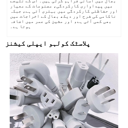
بھال میں آسانی فراہم کرتی ہیں۔ اس کے نتیجے
میں پیداواری کارکردگی، مصنوعات کے معیار
اور حفاظتی کارکردگی میں بہتری آتی ہے، جبکہ
ناکامی کی شرح اور دیکھ بھال کے اخراجات میں
بھی کمی آتی ہے، اور مشین کی عمر میں اضافہ
ہوتا ہے۔
پلاسٹک کولہو ایپلی کیشنز