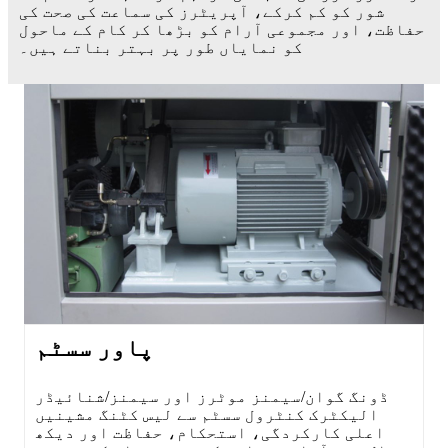
شور کو کم کرکے، آپریٹرز کی سماعت کی صحت کی
حفاظت، اور مجموعی آرام کو بڑھا کر کام کے ماحول
کو نمایاں طور پر بہتر بناتے ہیں۔
پاور سسٹم
ڈونگ گوان/سیمنز موٹرز اور سیمنز/شنائیڈر
الیکٹرک کنٹرول سسٹم سے لیس کٹنگ مشینیں
اعلی کارکردگی، استحکام، حفاظت اور دیکھ