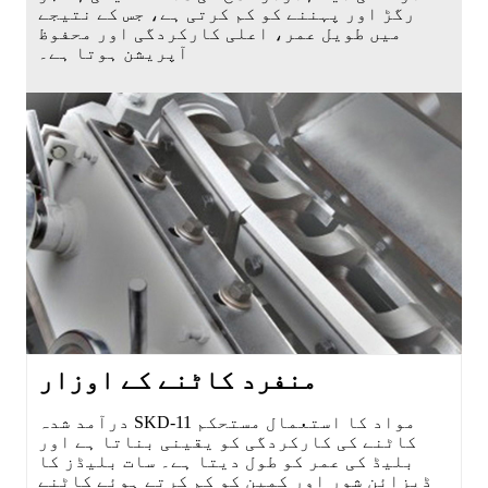
رگڑ اور پہننے کو کم کرتی ہے، جس کے نتیجے
میں طویل عمر، اعلی کارکردگی اور محفوظ
آپریشن ہوتا ہے۔
منفرد کاٹنے کے اوزار
درآمد شدہ SKD-11 مواد کا استعمال مستحکم
کاٹنے کی کارکردگی کو یقینی بناتا ہے اور
بلیڈ کی عمر کو طول دیتا ہے۔ سات بلیڈز کا
ڈیزائن شور اور کمپن کو کم کرتے ہوئے کاٹنے