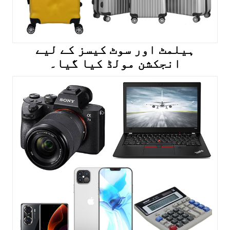
ہیلمٹ اور سوٹ کیسز کے لیے
انجکشن مولڈ کیا گیا۔