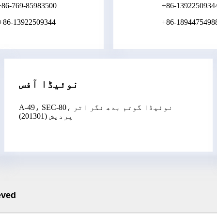
+86-769-85983500
+86-1392250934
+86-13922509344
+86-1894475498
نوئیڈا آفس
A-49، SEC-80، نوئیڈا گوتم بدھ نگر اتر
پردیش (201301)