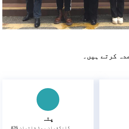
عدہ کرتے ہیں۔
پتہ
#26 گانگقیان روڈ شاٹیان