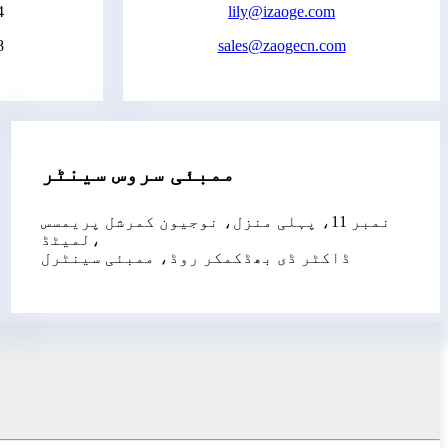
4
lily@izaoge.com
8
sales@zaogecn.com
ممبئی سروس سینٹر
نمبر 11، پہلی منزل، نوجیون کمرشل پریمسس
لمیٹڈ،
ڈاکٹر ڈی بھڈکمکر روڈ، ممبئی سینٹرل