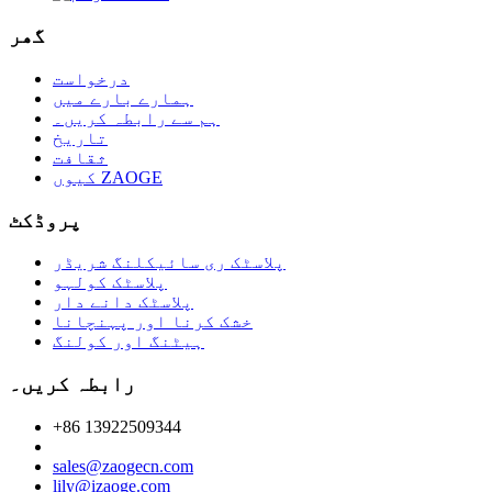
گھر
درخواست
ہمارے بارے میں
ہم سے رابطہ کریں۔
تاریخ
ثقافت
کیوں ZAOGE
پروڈکٹ
پلاسٹک ری سائیکلنگ شریڈر
پلاسٹک کولہو
پلاسٹک دانے دار
خشک کرنا اور پہنچانا
ہیٹنگ اور کولنگ
رابطہ کریں۔
+86 13922509344
sales@zaogecn.com
lily@izaoge.com