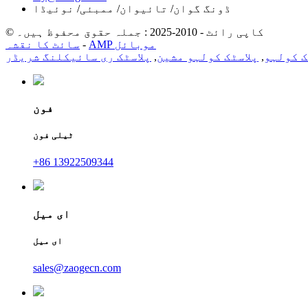
ڈونگ گوان/ تائیوان/ ممبئی/ نوئیڈا
© کاپی رائٹ - 2010-2025 : جملہ حقوق محفوظ ہیں۔
AMP موبائل
-
سائٹ کا نقشہ
ک کولہو
,
پلاسٹک کولہو مشین
,
پلاسٹک ری سائیکلنگ شریڈر
فون
ٹیلی فون
+86 13922509344
ای میل
ای میل
sales@zaogecn.com