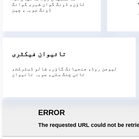
ٹاؤن، ڈونگ گوان شہر، گوانگ
ڈونگ صوبہ، چین
تائیوان فیکٹری
لیوجن روڈ، جنجیانگ گاؤں، شالو ڈسٹرکٹ،
تائی چنگ سٹی، صوبہ تائیوان