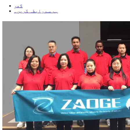
گھر
ہم سے رابطہ کریں۔