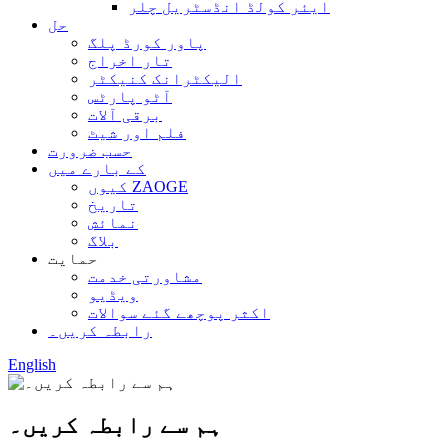
ایئر کولڈ انڈسٹریل چلر
حل
پاور کورڈ پلگ
تار اخراج
الیکٹرانک کنیکٹر
آٹو پارٹس
برقی آلات
فلم اور شیٹ
حسب ضرورت
کے بارے میں
کیوں ZAOGE
تاریخ
نمائش
بلاگ
حمایت
مشاورتی خدمت
ویڈیو
اکثر پوچھے گئے سوالات
رابطہ کریں۔
English
ہم سے رابطہ کریں۔