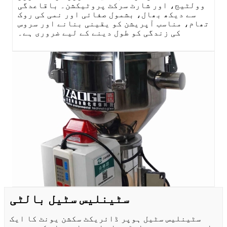
وولٹیج، اور شارٹ سرکٹ پروٹیکشن۔ باقاعدگی
سے دیکھ بھال، بشمول صفائی اور نمی کی روک
تھام، مناسب آپریشن کو یقینی بنانے اور سروس
کی زندگی کو طول دینے کے لیے ضروری ہے۔
سٹینلیس سٹیل بالٹی
سٹینلیس سٹیل ہوپر ڈائریکٹ سکشن یونٹ کا ایک