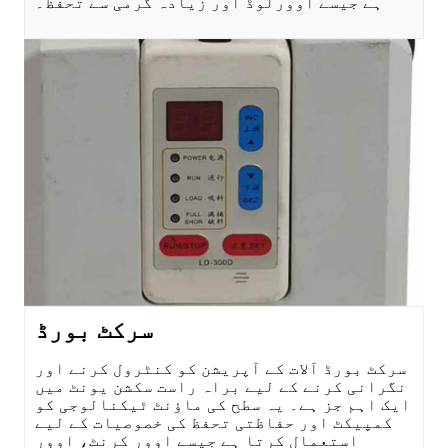
ہے جیسے اوورلوڈ اور زیادہ گرمی سے تحفظ۔
سرکٹ بورڈ
سرکٹ بورڈ آلات کے آپریشن کو کنٹرول کرنے اور
نگرانی کرنے کے لیے براہ راست سکشن یونٹ میں
ایک اہم جز ہے۔ یہ سطح کی ماؤنٹ ٹیکنالوجی کو
کمپیکٹ اور حفاظتی تحفظ کی خصوصیات کے لیے
استعمال کرتا ہے جیسے اوور کرنٹ، اوور