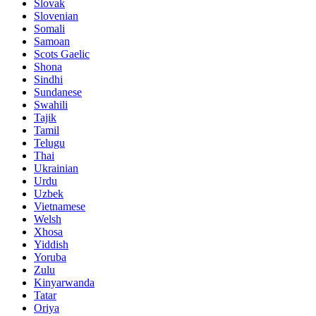
Slovak
Slovenian
Somali
Samoan
Scots Gaelic
Shona
Sindhi
Sundanese
Swahili
Tajik
Tamil
Telugu
Thai
Ukrainian
Urdu
Uzbek
Vietnamese
Welsh
Xhosa
Yiddish
Yoruba
Zulu
Kinyarwanda
Tatar
Oriya