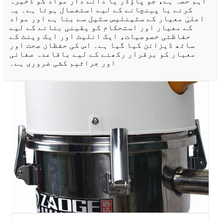
اہم حصہ ہے، جو پاؤڈر یا دانے دار مواد کو ذخیرہ
کرنے یا پہنچانے کے لیے استعمال ہوتا ہے۔ یہ
اعلیٰ معیار کے سٹینلیس سٹیل سے بنا ہے اور مواد
کے معیار اور استحکام کو یقینی بنانے کے لیے
حفاظتی خصوصیات، ایک انلیٹ اور ایک وینٹ کے
ساتھ ڈیزائن کیا گیا ہے۔ اس کی حفظان صحت اور
معیار کو برقرار رکھنے کے لیے باقاعدہ صفائی
اور جراثیم کشی ضروری ہے۔