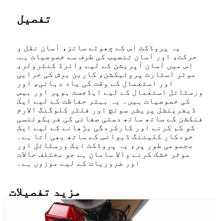
تفصیل
یہ پروڈکٹ اس کے چھوٹے سائز، آسان نقل و
حرکت، اور آسان تنصیب کی طرف سے خصوصیات ہے.
اس میں آسان آپریشن کے لیے وائرڈ کنٹرولر،
موٹر اسٹارٹ پروٹیکشن، کاربن برش کی خرابی
اور استعمال کے وقت کی یاد دہانی، اور
ورسٹائل استعمال کے لیے ایڈجسٹ ہوپر اور بیس
کی خصوصیات ہیں۔ یہ بہتر حفاظت کے لیے ایک
ڈیفرینشل پریشر سوئچ اور فلٹر کلوگنگ الارم
فنکشن کے ساتھ ساتھ دستی صفائی کی فریکوئنسی
کو کم کرنے اور کارکردگی بڑھانے کے لیے ایک
خودکار کلیننگ ڈیوائس کے ساتھ بھی آتا ہے۔
مجموعی طور پر، یہ پروڈکٹ ایک ورسٹائل اور
موثر خشک کرنے والا سامان ہے جو مختلف حالات
اور ضروریات کے لیے موزوں ہے۔
مزید تفصیلات