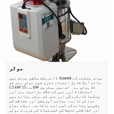
موٹر
ڈائریکٹ سکشن یونٹ میں Ametek موٹر پنکھے کے
ساتھ ایک قابل اعتماد تھری فیز موٹر ہے، جو
1.5 kW سے 15 kW تک ہوتی ہے۔ اس میں بہترین
استحکام اور نمی کے خلاف مزاحمت ہے، اور
پنکھا کارکردگی اور عمر کو بہتر بنانے میں
مدد کرتا ہے۔ مناسب آپریشن اور حفاظت کو
یقینی بنانے کے لیے اسے باقاعدہ دیکھ بھال
اور حفاظتی تحفظ کی خصوصیات کی ضرورت ہوتی