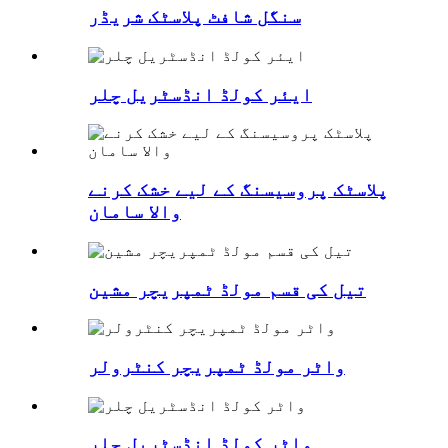
سنگل شافٹ پلاسٹک شریڈر
ایئر کولڈ انڈسٹریل چلر
پلاسٹک پروسیسنگ کے لیے خشک کرنے
والا سامان
تیل کی قسم مولڈ ٹمپریچر مشین
واٹر مولڈ ٹمپریچر کنٹرولر
واٹر کولڈ انڈسٹریل چلر