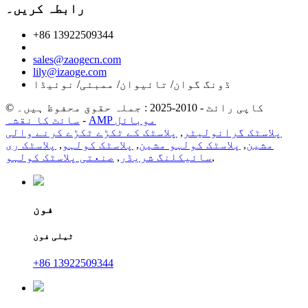
رابطہ کریں۔
+86 13922509344
sales@zaogecn.com
lily@izaoge.com
ڈونگ گوان/ تائیوان/ ممبئی/ نوئیڈا
© کاپی رائٹ - 2010-2025 : جملہ حقوق محفوظ ہیں۔
AMP موبائل
-
سائٹ کا نقشہ
پلاسٹک گرانولیٹر
,
پلاسٹک کے ٹکڑے ٹکڑے کرنے والی
مشین
,
پلاسٹک کولہو مشین
,
پلاسٹک کولہو
,
پلاسٹک ری
,
سائیکلنگ شریڈر
,
صنعتی پلاسٹک کولہو
فون
ٹیلی فون
+86 13922509344