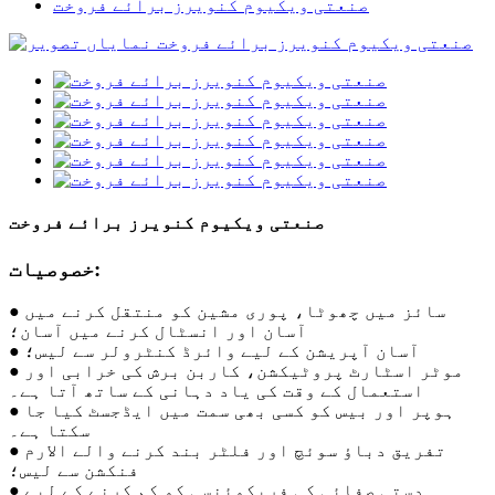
صنعتی ویکیوم کنویرز برائے فروخت
صنعتی ویکیوم کنویرز برائے فروخت
خصوصیات:
● سائز میں چھوٹا، پوری مشین کو منتقل کرنے میں
آسان اور انسٹال کرنے میں آسان؛
● آسان آپریشن کے لیے وائرڈ کنٹرولر سے لیس؛
● موٹر اسٹارٹ پروٹیکشن، کاربن برش کی خرابی اور
استعمال کے وقت کی یاد دہانی کے ساتھ آتا ہے۔
● ہوپر اور بیس کو کسی بھی سمت میں ایڈجسٹ کیا جا
سکتا ہے۔
● تفریق دباؤ سوئچ اور فلٹر بند کرنے والے الارم
فنکشن سے لیس؛
● دستی صفائی کی فریکوئنسی کو کم کرنے کے لیے