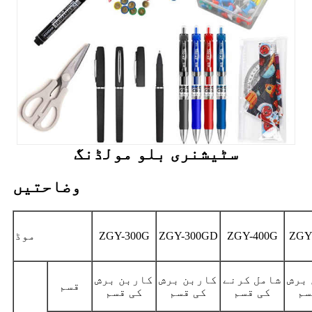
سٹیشنری بلو مولڈنگ
وضاحتیں
ZGY
ZGY-400G
ZGY-300GD
ZGY-300G
موڈ
برش
شامل کرنے
کاربن برش
کاربن برش
قسم
سم
کی قسم
کی قسم
کی قسم