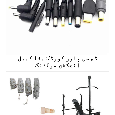
ڈی سی پاور کورڈ/ڈیٹا کیبل
انجکشن مولڈنگ