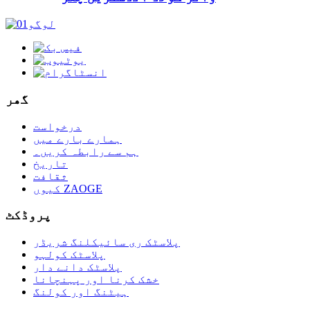
گھر
درخواست
ہمارے بارے میں
ہم سے رابطہ کریں۔
تاریخ
ثقافت
کیوں ZAOGE
پروڈکٹ
پلاسٹک ری سائیکلنگ شریڈر
پلاسٹک کولہو
پلاسٹک دانے دار
خشک کرنا اور پہنچانا
ہیٹنگ اور کولنگ