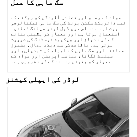
سگ ماہی کا عمل
مواد کے رساو اور فضائی آلودگی کو روکنے کے
لیے ڈائریکٹ سکشن یونٹ کی سگ ماہی ٹیکنالوجی
بہت اہم ہے۔ اس میں ڈبل لیئر سیلنگ ڈھانچہ
استعمال ہوتا ہے اور معیار کو یقینی بنانے
کے لیے دباؤ اور ویکیوم ٹیسٹنگ کی ضرورت
ہوتی ہے۔ باقاعدگی سے دیکھ بھال، بشمول
معائنہ اور سگ ماہی کے اجزاء کی تبدیلی، اور
سیلنٹ لگانا، مناسب آپریشن اور مواد کے
معیار کو یقینی بنانے کے لیے ضروری ہے۔
لوڈر کی ایپلی کیشنز