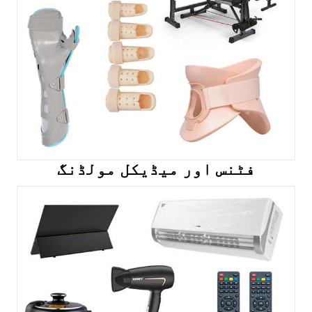
فٹنس اور میڈیکل مولڈنگ