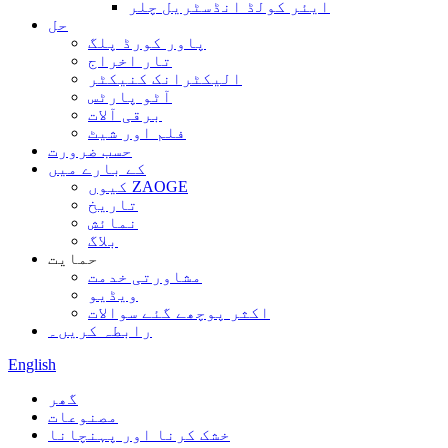
ایئر کولڈ انڈسٹریل چلر
حل
پاور کورڈ پلگ
تار اخراج
الیکٹرانک کنیکٹر
آٹو پارٹس
برقی آلات
فلم اور شیٹ
حسب ضرورت
کے بارے میں
کیوں ZAOGE
تاریخ
نمائش
بلاگ
حمایت
مشاورتی خدمت
ویڈیو
اکثر پوچھے گئے سوالات
رابطہ کریں۔
English
گھر
مصنوعات
خشک کرنا اور پہنچانا