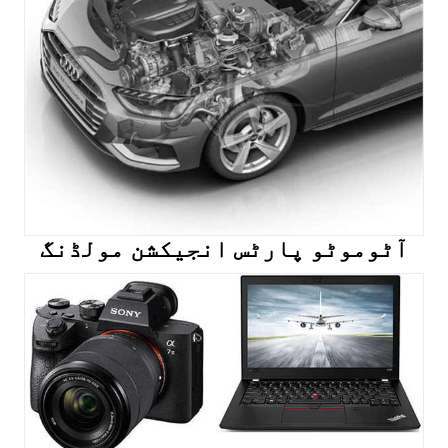
آٹوموٹو پارٹس انجیکشن مولڈنگ