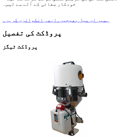
خودکار صفائی کے آلے سے لیس۔
ہمیں ای میل بھیجیں۔
ابھی انکوائری کریں۔
پروڈکٹ کی تفصیل
پروڈکٹ ٹیگز